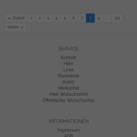
← Zurück
1
2
3
4
5
6
7
8
9
...
101
Weiter →
SERVICE
Kontakt
Hilfe
Links
Warenkorb
Konto
Merkzettel
Mein Wunschzettel
Öffentlicher Wunschzettel
INFORMATIONEN
Impressum
AGB