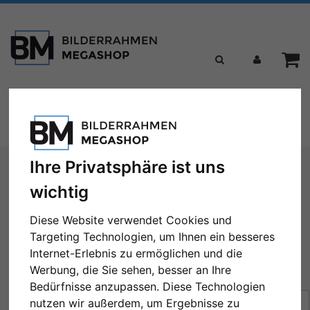
Toggle
Menü
navigation
Sie sind hier:
Formate
Alle Bilderrahmengrößen
Ihre Privatsphäre ist uns
wichtig
Alle Bilderrahmengrößen
Diese Website verwendet Cookies und
Targeting Technologien, um Ihnen ein besseres
Internet-Erlebnis zu ermöglichen und die
Werbung, die Sie sehen, besser an Ihre
← Zurück
1
...
7
8
9
...
101
Weiter →
Bedürfnisse anzupassen. Diese Technologien
Sortierung:
Preis
nutzen wir außerdem, um Ergebnisse zu