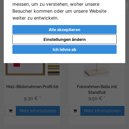
messen, um zu verstehen, woher unsere
Artikel pro Seite
12
Besucher kommen oder um unsere Website
weiter zu entwickeln.
Alle akzeptieren
Einstellungen ändern
Ich lehne ab
Holz-Bilderrahmen Profil 66
Fotorahmen Bella mit
Standfuß
9,30 € *
9,50 € *
Mehr Informationen
Mehr Informationen