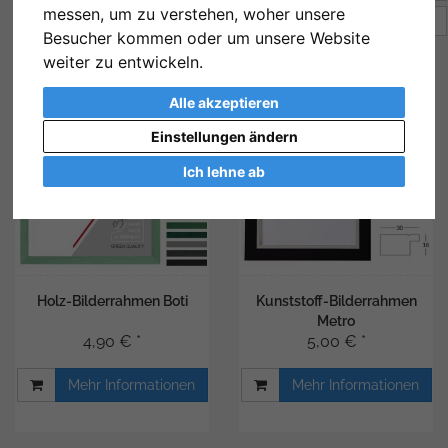
messen, um zu verstehen, woher unsere
Artikel pro Seite
12
Besucher kommen oder um unsere Website
weiter zu entwickeln.
Alle akzeptieren
Einstellungen ändern
Ich lehne ab
Holz-Bilderrahmen Boti
Kunststoff-Bilderrahmen
Metro
4,90 € *
5,00 € *
Mehr Informationen
Mehr Informationen