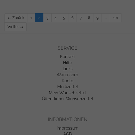
← Zurück
1
2
3
4
5
6
7
8
9
...
101
Weiter →
SERVICE
Kontakt
Hilfe
Links
Warenkorb
Konto
Merkzettel
Mein Wunschzettel
Öffentlicher Wunschzettel
INFORMATIONEN
Impressum
AGB