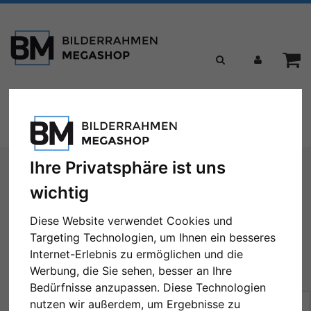
Toggle
Menü
navigation
Sie sind hier:
Formate
Alle Bilderrahmengrößen
Ihre Privatsphäre ist uns
wichtig
Alle Bilderrahmengrößen
Diese Website verwendet Cookies und
Targeting Technologien, um Ihnen ein besseres
Internet-Erlebnis zu ermöglichen und die
Werbung, die Sie sehen, besser an Ihre
← Zurück
1
2
3
4
5
...
101
Weiter →
Bedürfnisse anzupassen. Diese Technologien
Sortierung:
Preis
nutzen wir außerdem, um Ergebnisse zu