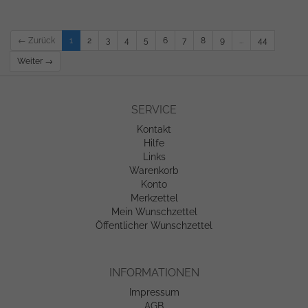
← Zurück
1
2
3
4
5
6
7
8
9
...
44
Weiter →
SERVICE
Kontakt
Hilfe
Links
Warenkorb
Konto
Merkzettel
Mein Wunschzettel
Öffentlicher Wunschzettel
INFORMATIONEN
Impressum
AGB