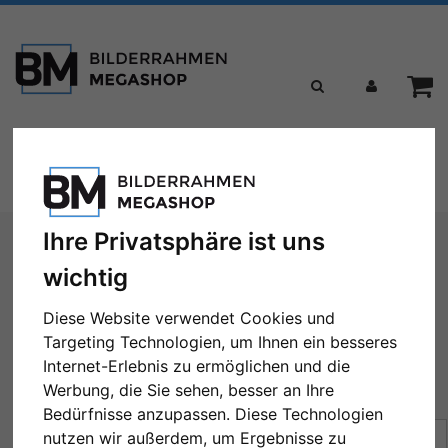
Toggle
Menü
navigation
Sie sind hier:
Formate
40x60 cm
Ihre Privatsphäre ist uns
wichtig
40x60 cm
Diese Website verwendet Cookies und
Targeting Technologien, um Ihnen ein besseres
Internet-Erlebnis zu ermöglichen und die
Werbung, die Sie sehen, besser an Ihre
← Zurück
1
2
3
4
5
...
44
Weiter →
Bedürfnisse anzupassen. Diese Technologien
Sortierung:
Preis
nutzen wir außerdem, um Ergebnisse zu