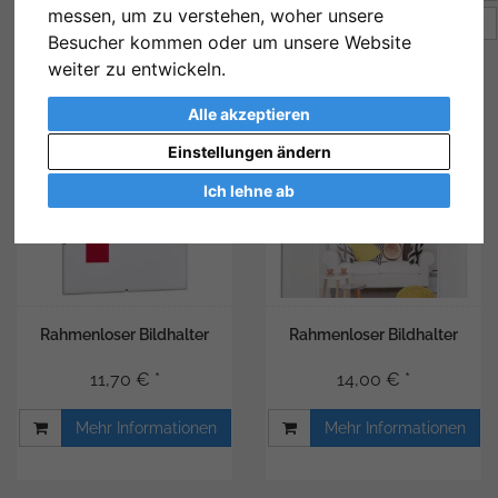
messen, um zu verstehen, woher unsere
Artikel pro Seite
12
Besucher kommen oder um unsere Website
weiter zu entwickeln.
Alle akzeptieren
Einstellungen ändern
Ich lehne ab
Rahmenloser Bildhalter
Rahmenloser Bildhalter
11,70 € *
14,00 € *
Mehr Informationen
Mehr Informationen