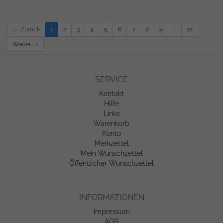
← Zurück
1
2
3
4
5
6
7
8
9
...
22
Weiter →
SERVICE
Kontakt
Hilfe
Links
Warenkorb
Konto
Merkzettel
Mein Wunschzettel
Öffentlicher Wunschzettel
INFORMATIONEN
Impressum
AGB