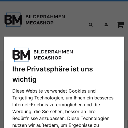
Toggle
Menü
navigation
Sie sind hier:
Marken
Nielsen Design
Ihre Privatsphäre ist uns
wichtig
Nielsen Design
Diese Website verwendet Cookies und
Targeting Technologien, um Ihnen ein besseres
Internet-Erlebnis zu ermöglichen und die
Werbung, die Sie sehen, besser an Ihre
← Zurück
1
2
3
4
5
...
22
Weiter →
Bedürfnisse anzupassen. Diese Technologien
Sortierung:
Preis
nutzen wir außerdem, um Ergebnisse zu