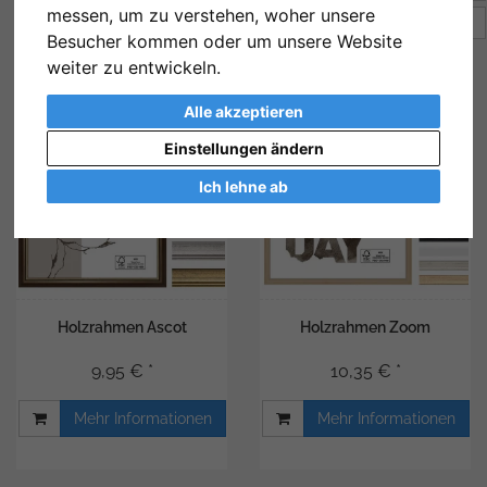
messen, um zu verstehen, woher unsere
Artikel pro Seite
12
Besucher kommen oder um unsere Website
weiter zu entwickeln.
Alle akzeptieren
Einstellungen ändern
Ich lehne ab
Holzrahmen Ascot
Holzrahmen Zoom
9,95 € *
10,35 € *
Mehr Informationen
Mehr Informationen