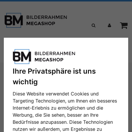
Toggle
Menü
navigation
Sie sind hier:
Marken
Frame Design Mende
Ihre Privatsphäre ist uns
wichtig
Bilderrahmen von Frame
Design Mende
Diese Website verwendet Cookies und
Targeting Technologien, um Ihnen ein besseres
Internet-Erlebnis zu ermöglichen und die
Werbung, die Sie sehen, besser an Ihre
Bedürfnisse anzupassen. Diese Technologien
← Zurück
1
2
3
4
5
...
8
Weiter →
nutzen wir außerdem, um Ergebnisse zu