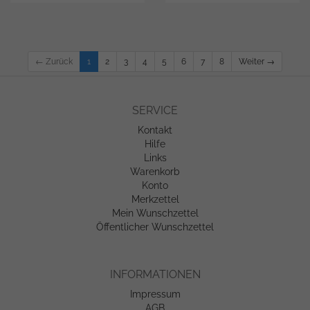
← Zurück
1
2
3
4
5
6
7
8
Weiter →
SERVICE
Kontakt
Hilfe
Links
Warenkorb
Konto
Merkzettel
Mein Wunschzettel
Öffentlicher Wunschzettel
INFORMATIONEN
Impressum
AGB