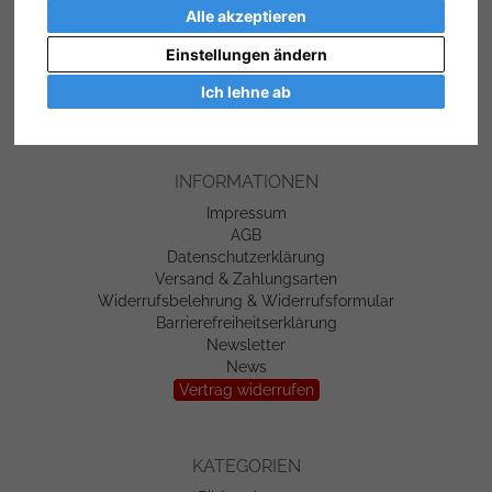
Alle akzeptieren
Warenkorb
Konto
Einstellungen ändern
Merkzettel
Mein Wunschzettel
Ich lehne ab
Öffentlicher Wunschzettel
INFORMATIONEN
Impressum
AGB
Datenschutzerklärung
Versand & Zahlungsarten
Widerrufsbelehrung & Widerrufsformular
Barrierefreiheitserklärung
Newsletter
News
Vertrag widerrufen
KATEGORIEN