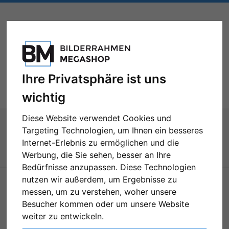
Ihre Privatsphäre ist uns
Toggle
Menü
navigation
wichtig
Diese Website verwendet Cookies und
Sie sind hier:
Zubehör
Diebstahlsicherungen
Targeting Technologien, um Ihnen ein besseres
Internet-Erlebnis zu ermöglichen und die
Diebstahlsicherungen
Werbung, die Sie sehen, besser an Ihre
Bedürfnisse anzupassen. Diese Technologien
nutzen wir außerdem, um Ergebnisse zu
messen, um zu verstehen, woher unsere
SERVICE
Besucher kommen oder um unsere Website
Kontakt
weiter zu entwickeln.
Hilfe
Links