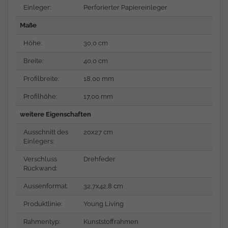
Einleger:
Perforierter Papiereinleger
Maße
Höhe:
30,0 cm
Breite:
40,0 cm
Profilbreite:
18,00 mm
Profilhöhe:
17,00 mm
weitere Eigenschaften
Ausschnitt des
20x27 cm
Einlegers:
Verschluss
Drehfeder
Rückwand:
Aussenformat:
32,7x42,8 cm
Produktlinie:
Young Living
Rahmentyp:
Kunststoffrahmen