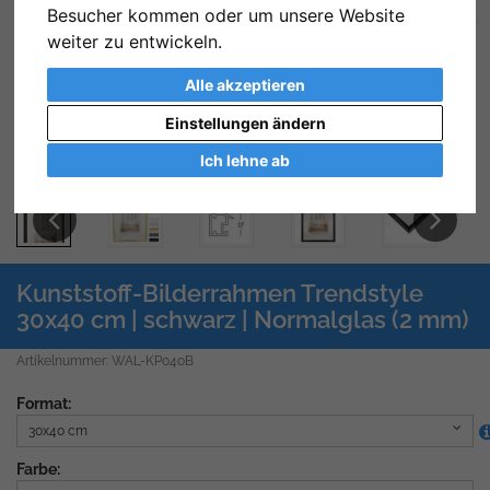
Besucher kommen oder um unsere Website
Zurück
We
weiter zu entwickeln.
Alle akzeptieren
Einstellungen ändern
Ich lehne ab
Previous
Next
Kunststoff-Bilderrahmen Trendstyle
30x40 cm | schwarz | Normalglas (2 mm)
Artikelnummer: WAL-KP040B
Format:
30x40 cm
Farbe: