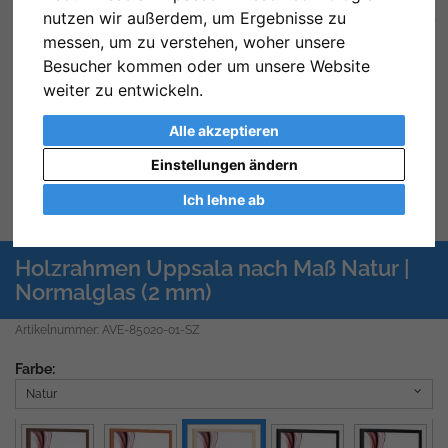
nutzen wir außerdem, um Ergebnisse zu
Zurück
We
messen, um zu verstehen, woher unsere
Besucher kommen oder um unsere Website
weiter zu entwickeln.
Alle akzeptieren
Einstellungen ändern
Ich lehne ab
Previous
Next
Holzrahmen Uppsala nach Maß Natur |
Normalglas (2 mm)
Artikelnummer: AVE-85020-01-SZ
Farbe:
Natur