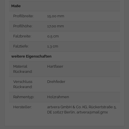
Maße
Profilbreite:
15,00 mm
Profilhöhe:
17,00 mm
Falzbreite:
0,5 cm
Falztiefe:
1,3 cm
weitere Eigenschaften
Material
Hartfaser
Rückwand:
Verschluss
Drehfeder
Rückwand:
Rahmentyp:
Holzrahmen
Hersteller:
artvera GmbH & Co. KG, Rückertstraße 5,
DE 10627 Berlin,
artvera@mail.gmx