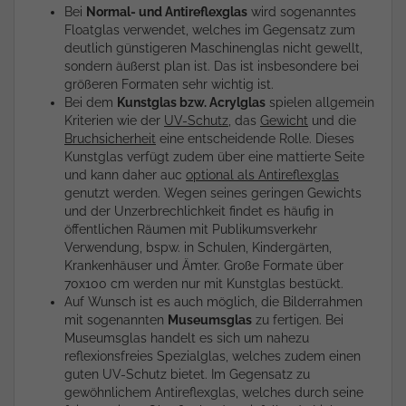
Bei
Normal- und Antireflexglas
wird sogenanntes
Floatglas verwendet, welches im Gegensatz zum
deutlich günstigeren Maschinenglas nicht gewellt,
sondern äußerst plan ist. Das ist insbesondere bei
größeren Formaten sehr wichtig ist.
Bei dem
Kunstglas bzw. Acrylglas
spielen allgemein
Kriterien wie der
UV-Schutz
, das
Gewicht
und die
Bruchsicherheit
eine entscheidende Rolle. Dieses
Kunstglas verfügt zudem über eine mattierte Seite
und kann daher auc
optional als Antireflexglas
genutzt werden. Wegen seines geringen Gewichts
und der Unzerbrechlichkeit findet es häufig in
öffentlichen Räumen mit Publikumsverkehr
Verwendung, bspw. in Schulen, Kindergärten,
Krankenhäuser und Ämter. Große Formate über
70x100 cm werden nur mit Kunstglas bestückt.
Auf Wunsch ist es auch möglich, die Bilderrahmen
mit sogenannten
Museumsglas
zu fertigen. Bei
Museumsglas handelt es sich um nahezu
reflexionsfreies Spezialglas, welches zudem einen
guten UV-Schutz bietet. Im Gegensatz zu
gewöhnlichem Antireflexglas, welches durch seine