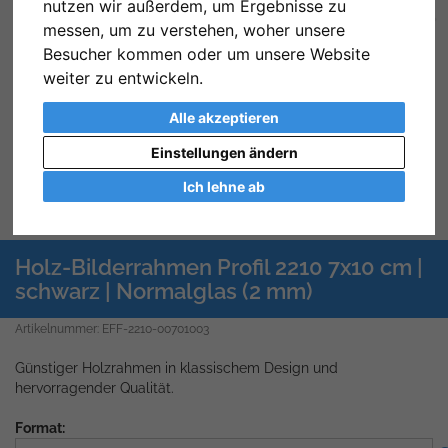
nutzen wir außerdem, um Ergebnisse zu
Zurück
We
messen, um zu verstehen, woher unsere
Besucher kommen oder um unsere Website
weiter zu entwickeln.
Alle akzeptieren
Einstellungen ändern
Ich lehne ab
Holz-Bilderrahmen Profil 2210 7x10 cm |
schwarz | Normalglas (2 mm)
Artikelnummer: EFF-2210-00701003
Günstiger Holzrahmen in klassischem Design und
hervorragender Qualität.
Format: