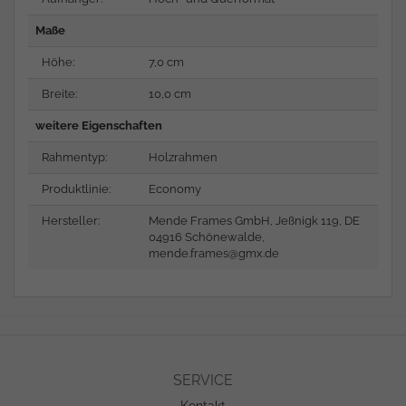
Maße
Höhe:
7,0 cm
Breite:
10,0 cm
weitere Eigenschaften
Rahmentyp:
Holzrahmen
Produktlinie:
Economy
Hersteller:
Mende Frames GmbH, Jeßnigk 119, DE
04916 Schönewalde,
mende.frames@gmx.de
SERVICE