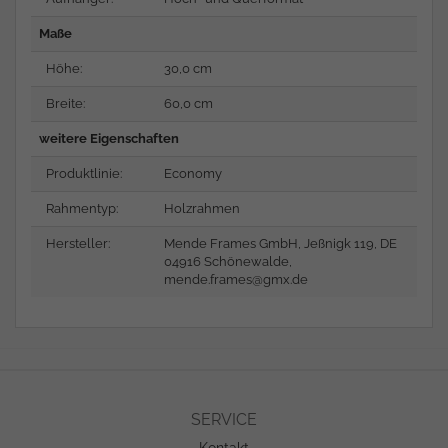
Maße
Höhe:
30,0 cm
Breite:
60,0 cm
weitere Eigenschaften
Produktlinie:
Economy
Rahmentyp:
Holzrahmen
Hersteller:
Mende Frames GmbH, Jeßnigk 119, DE
04916 Schönewalde,
mende.frames@gmx.de
SERVICE