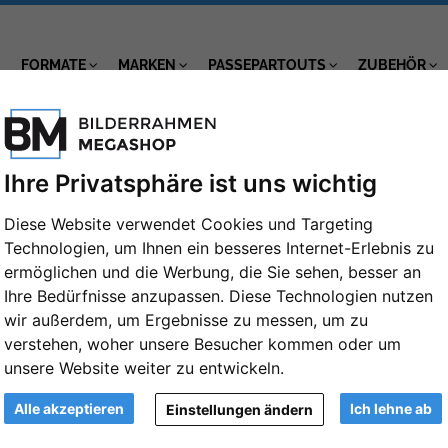
FORMATE
MARKEN
PASSEPARTOUTS
ZUBEHÖR
Ihre Privatsphäre ist uns wichtig
Diese Website verwendet Cookies und Targeting
Technologien, um Ihnen ein besseres Internet-Erlebnis zu
Holz-Bilderrahmen Grado 10x15 cm | sc
ermöglichen und die Werbung, die Sie sehen, besser an
Normalglas (2 mm)
Ihre Bedürfnisse anzupassen. Diese Technologien nutzen
wir außerdem, um Ergebnisse zu messen, um zu
Artikelnummer: WAL-HI015B
verstehen, woher unsere Besucher kommen oder um
Holzrahmen Grado
unsere Website weiter zu entwickeln.
Weiter
Format:
Alle akzeptieren
Ich lehne ab
Einstellungen ändern
10x15 cm