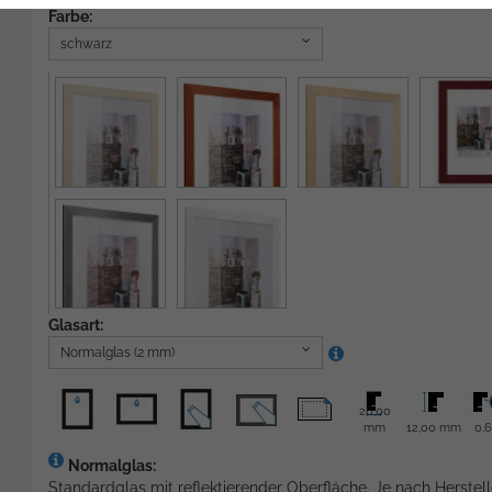
Farbe:
schwarz
Glasart:
Normalglas (2 mm)
28,00
mm
12,00 mm
0,
Normalglas:
Standardglas mit reflektierender Oberfläche. Je nach Herstell