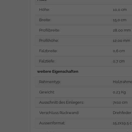
Höhe:
10,0 cm
Breite:
15,0 cm
Profilbreite:
28,00 mm
Profilhöhe:
12,00 mm
Falzbreite:
0,6 cm
Falztiefe:
0,7 cm
weitere Eigenschaften
Rahmentyp:
Holzrahm
Gewicht:
0,23 Kg
Ausschnitt des Einlegers:
7x10 cm
Verschluss Rückwand:
Drehfeder
Aussenformat:
15,2x19,5 