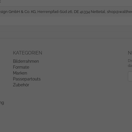
c
sign GmbH & Co. KG, Herrenpfad-Süd 26, DE 41334 Nettetal,
shop@walther
KATEGORIEN
N
Di
Bilderrahmen
da
Formate
Marken
Ne
Passepartouts
Zubehör
ung