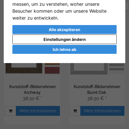
messen, um zu verstehen, woher unsere
Artikel pro Seite
12
Besucher kommen oder um unsere Website
weiter zu entwickeln.
Alle akzeptieren
Einstellungen ändern
Ich lehne ab
Kunststoff-Bilderrahmen
Kunststoff-Bilderrahmen
Archway
Burnt Oak
38,30 € *
38,30 € *
Mehr Informationen
Mehr Informationen