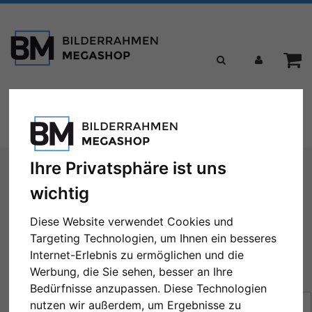
Toggle
Menü
navigation
Sie sind hier:
Formate
50x50 cm
Ihre Privatsphäre ist uns
wichtig
50x50 cm
Diese Website verwendet Cookies und
Targeting Technologien, um Ihnen ein besseres
Internet-Erlebnis zu ermöglichen und die
Werbung, die Sie sehen, besser an Ihre
← Zurück
1
2
3
4
5
...
17
Weiter →
Bedürfnisse anzupassen. Diese Technologien
Sortierung:
Preis
nutzen wir außerdem, um Ergebnisse zu