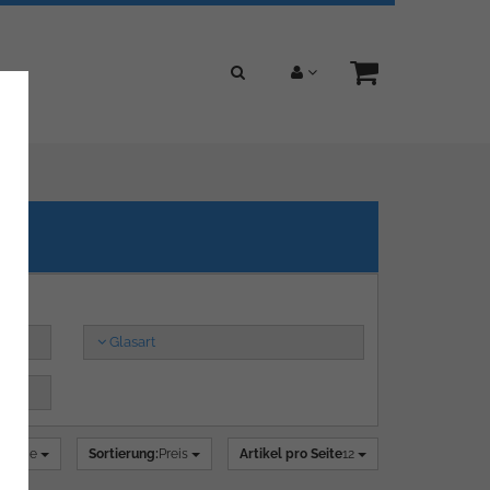
Glasart
alerie
Sortierung:
Preis
Artikel pro Seite
12