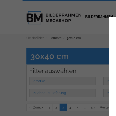
BILDERRAHMEN
Sie sind hier:
Formate
30x40 cm
30x40 cm
Marke
Far
Schnelle Lieferung
Mer
← Zurück
1
2
3
4
5
...
49
Weiter →