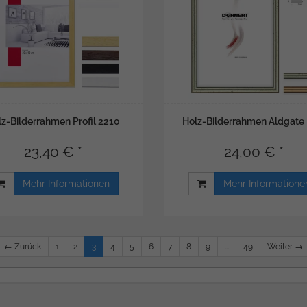
lz-Bilderrahmen Profil 2210
Holz-Bilderrahmen Aldgate 
23,40 € *
24,00 € *
Mehr Informationen
Mehr Informatione
← Zurück
1
2
3
4
5
6
7
8
9
...
49
Weiter →