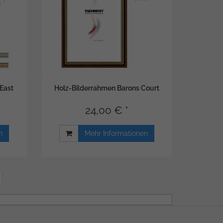
East
Holz-Bilderrahmen Barons Court
24,00 € *
n
Mehr Informationen