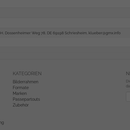
H, Dossenheimer Weg 78, DE 69198 Schriesheim,
klueber@gmx.info
KATEGORIEN
N
Di
Bilderrahmen
da
Formate
Marken
Ne
Passepartouts
Zubehör
ung