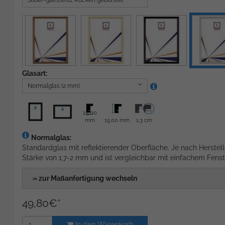
Silber-glänzend, Rücken gebürstet
Glasart:
Normalglas (2 mm)
25,00
mm
15,00 mm
1,3 cm
Normalglas:
Standardglas mit reflektierender Oberfläche. Je nach Herstell
Stärke von 1,7-2 mm und ist vergleichbar mit einfachem Fenst
» zur Maßanfertigung wechseln
49,80
€
*
In den Warenkorb