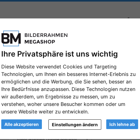
FORMATE
MARKEN
PASSEPARTOUTS
ZUBEHÖR
Ihre Privatsphäre ist uns wichtig
Diese Website verwendet Cookies und Targeting
Technologien, um Ihnen ein besseres Internet-Erlebnis zu
Alu-Bilderrahmen Sergio 20x30 cm | Si
ermöglichen und die Werbung, die Sie sehen, besser an
Rücken gebürstet | Normalglas (2 mm)
Ihre Bedürfnisse anzupassen. Diese Technologien nutzen
wir außerdem, um Ergebnisse zu messen, um zu
Artikelnummer: KGE-6801112030
verstehen, woher unsere Besucher kommen oder um
unsere Website weiter zu entwickeln.
Format:
20x30 cm
Weiter
Alle akzeptieren
Ich lehne ab
Einstellungen ändern
Farbe: