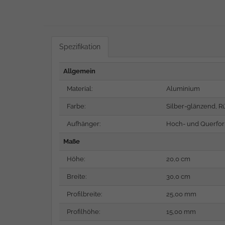
Spezifikation
Allgemein
Material:
Aluminium
Farbe:
Silber-glänzend, R
Aufhänger:
Hoch- und Querfo
Maße
Höhe:
20,0 cm
Breite:
30,0 cm
Profilbreite:
25,00 mm
Profilhöhe:
15,00 mm