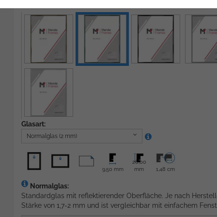
Grün
Glasart:
Normalglas (2 mm)
26,00
9,50 mm
mm
1,48 cm
Normalglas:
Standardglas mit reflektierender Oberfläche. Je nach Herstell
Stärke von 1,7-2 mm und ist vergleichbar mit einfachem Fenst