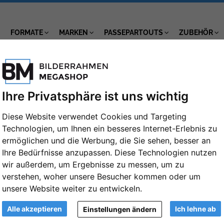
FORMATE
MARKEN
PASSEPARTOUTS
ZUBEHÖR
Ihre Privatsphäre ist uns wichtig
Diese Website verwendet Cookies und Targeting
Technologien, um Ihnen ein besseres Internet-Erlebnis zu
Alu-Bilderrahmen Arun 40x40 cm | Grü
ermöglichen und die Werbung, die Sie sehen, besser an
(2 mm)
Ihre Bedürfnisse anzupassen. Diese Technologien nutzen
Artikelnummer: FDM-H250-003-040040N
wir außerdem, um Ergebnisse zu messen, um zu
verstehen, woher unsere Besucher kommen oder um
Format:
unsere Website weiter zu entwickeln.
40x40 cm
Weiter
Alle akzeptieren
Ich lehne ab
Einstellungen ändern
Farbe: