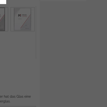
er hat das Glas eine
erglas.