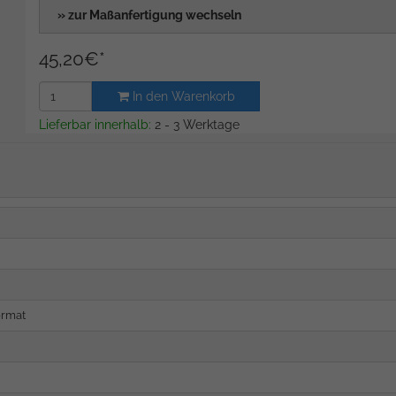
» zur Maßanfertigung wechseln
45,20
€
*
In den Warenkorb
Lieferbar innerhalb:
2 - 3 Werktage
ormat