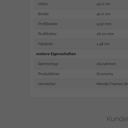
Höhe:
40,0 cm
Breite:
40,0 cm
Profilbreite:
9,50 mm
Profilhöhe:
26,00 mm
Falztiefe:
1,48 cm
weitere Eigenschaften
Rahmentyp:
Alurahmen
Produktlinie:
Economy
Hersteller:
Mende Frames Gm
Kunden