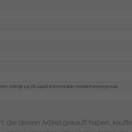
bH, Jeßnigk 119, DE 04916 Schönewalde,
mende.frames@gmx.de
, die diesen Artikel gekauft haben, kauft