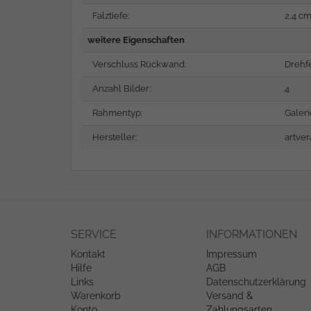
Falztiefe:
2,4 c
weitere Eigenschaften
Verschluss Rückwand:
Drehf
Anzahl Bilder:
4
Rahmentyp:
Galer
Hersteller:
artver
SERVICE
INFORMATIONEN
Kontakt
Impressum
Hilfe
AGB
Links
Datenschutzerklärung
Warenkorb
Versand &
Konto
Zahlungsarten