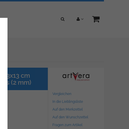
r 13x13 cm
glas (2 mm)
Vergleichen
In die Lieblingsliste
Auf den Merkzettel
Auf den Wunschzettel
Fragen zum Artikel