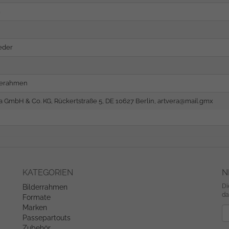
m
eder
ierahmen
a GmbH & Co. KG, Rückertstraße 5, DE 10627 Berlin,
artvera@mail.gmx
KATEGORIEN
N
Di
Bilderrahmen
da
Formate
Marken
Ne
Passepartouts
Zubehör