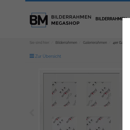
BILDERRAHMEN
Sie sind hier:
Bilderrahmen
Galerierahmen
4er Galeri
Zur Übersicht
Zurück