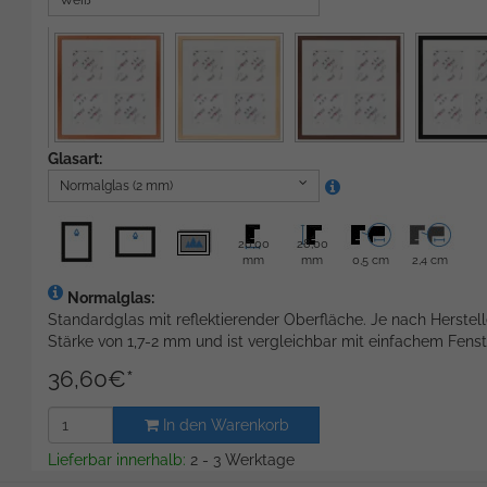
Weiß
Glasart:
Normalglas (2 mm)
20,00
28,00
mm
mm
0,5 cm
2,4 cm
Normalglas:
Standardglas mit reflektierender Oberfläche. Je nach Herstell
Stärke von 1,7-2 mm und ist vergleichbar mit einfachem Fenst
36,60
€
*
In den Warenkorb
Lieferbar innerhalb:
2 - 3 Werktage