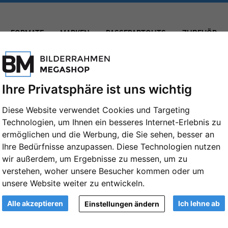
FORMATE
MARKEN
PASSEPARTOUTS
ZUBEHÖR
erahmen Lund in 40x40 cm für 13x13 cm
Ihre Privatsphäre ist uns wichtig
Diese Website verwendet Cookies und Targeting
Technologien, um Ihnen ein besseres Internet-Erlebnis zu
4er Galerierahmen Lund in 40x40 cm fü
ermöglichen und die Werbung, die Sie sehen, besser an
40x40 cm (4x13x13 cm) | Weiß | Normal
Ihre Bedürfnisse anzupassen. Diese Technologien nutzen
wir außerdem, um Ergebnisse zu messen, um zu
Artikelnummer: AVE-G860001040040N42
verstehen, woher unsere Besucher kommen oder um
unsere Website weiter zu entwickeln.
Format:
40x40 cm (4x13x13 cm)
Weiter
Alle akzeptieren
Ich lehne ab
Einstellungen ändern
Farbe: