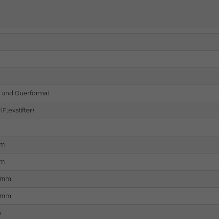
 und Querformat
 (Flexstifter)
cm
cm
0 mm
0 mm
m