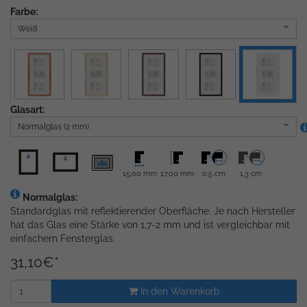
Farbe:
Weiß
Glasart:
Normalglas (2 mm)
15,00 mm
17,00 mm
0,5 cm
1,3 cm
Normalglas:
Standardglas mit reflektierender Oberfläche. Je nach Hersteller
hat das Glas eine Stärke von 1,7-2 mm und ist vergleichbar mit
einfachem Fensterglas.
31,10
€
*
In den Warenkorb