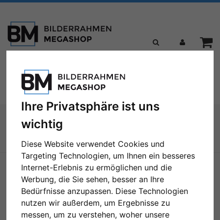
Toggle
Menü
navigation
Ihre Privatsphäre ist uns
Sie sind hier:
Bilderrahmen
Galerierahmen
wichtig
3er Galerierahmen Uppsala in 25x50 cm für 10x15
Diese Website verwendet Cookies und
Zur Übersicht
Targeting Technologien, um Ihnen ein besseres
Internet-Erlebnis zu ermöglichen und die
Werbung, die Sie sehen, besser an Ihre
Bedürfnisse anzupassen. Diese Technologien
nutzen wir außerdem, um Ergebnisse zu
messen, um zu verstehen, woher unsere