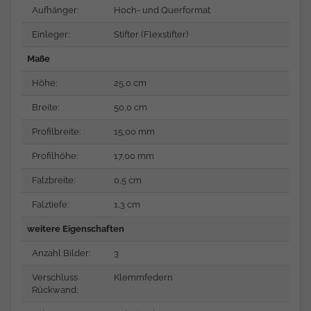
Aufhänger:
Hoch- und Querformat
Einleger:
Stifter (Flexstifter)
Maße
Höhe:
25,0 cm
Breite:
50,0 cm
Profilbreite:
15,00 mm
Profilhöhe:
17,00 mm
Falzbreite:
0,5 cm
Falztiefe:
1,3 cm
weitere Eigenschaften
Anzahl Bilder:
3
Verschluss
Klemmfedern
Rückwand: