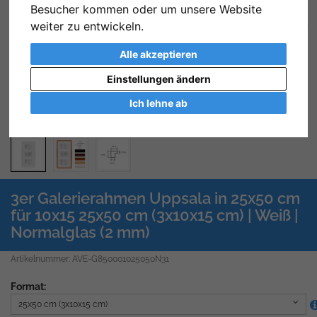
Besucher kommen oder um unsere Website
weiter zu entwickeln.
Zurück
We
Alle akzeptieren
Einstellungen ändern
Ich lehne ab
3er Galerierahmen Uppsala in 25x50 cm
für 10x15 25x50 cm (3x10x15 cm) | Weiß |
Normalglas (2 mm)
Artikelnummer: AVE-G850001025050N31
Format:
25x50 cm (3x10x15 cm)