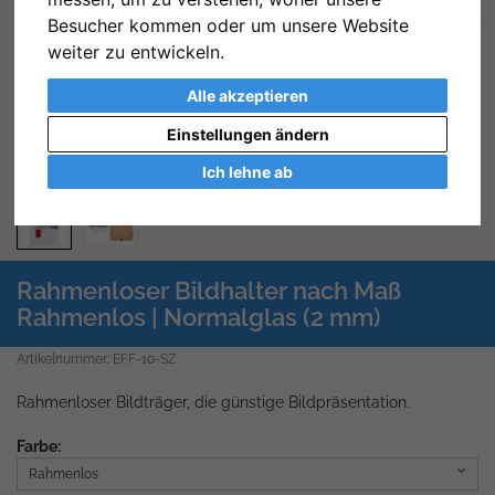
Besucher kommen oder um unsere Website
Zurück
We
weiter zu entwickeln.
Alle akzeptieren
Einstellungen ändern
Ich lehne ab
Rahmenloser Bildhalter nach Maß
Rahmenlos | Normalglas (2 mm)
Artikelnummer: EFF-10-SZ
Rahmenloser Bildträger, die günstige Bildpräsentation.
Farbe:
Rahmenlos