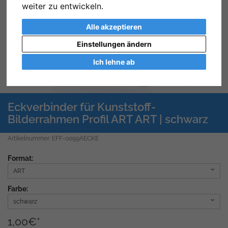
weiter zu entwickeln.
Alle akzeptieren
Einstellungen ändern
Ich lehne ab
Eckverbinder für Kunststoff-
Bilderrahmen Profil ART ART | schwarz
Artikelnummer: EFF-0099AECKE
Format:
ART
Farbe:
schwarz
1,00
€
*