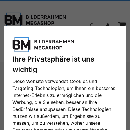
Toggle
Menü
navigation
Ihre Privatsphäre ist uns
Sie sind hier:
Bilderrahmen
Distanzrahmen
wichtig
Holz-Bilderrahmen Profil 55 mit Abstandsleiste nach Maß
Diese Website verwendet Cookies und
Zur Übersicht
Targeting Technologien, um Ihnen ein besseres
Internet-Erlebnis zu ermöglichen und die
Werbung, die Sie sehen, besser an Ihre
Bedürfnisse anzupassen. Diese Technologien
nutzen wir außerdem, um Ergebnisse zu
messen, um zu verstehen, woher unsere