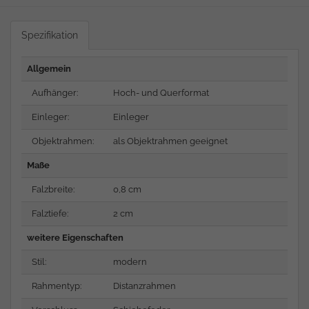
Spezifikation
Allgemein
Aufhänger:
Hoch- und Querformat
Einleger:
Einleger
Objektrahmen:
als Objektrahmen geeignet
Maße
Falzbreite:
0,8 cm
Falztiefe:
2 cm
weitere Eigenschaften
Stil:
modern
Rahmentyp:
Distanzrahmen