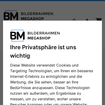
Toggle
Menü
navigation
Ihre Privatsphäre ist uns
Sie sind hier:
Bilderrahmen
Galerierahmen
wichtig
3er Galerierahmen Lund in 20x60 cm für 10x15
Diese Website verwendet Cookies und
Zur Übersicht
Targeting Technologien, um Ihnen ein besseres
Internet-Erlebnis zu ermöglichen und die
Werbung, die Sie sehen, besser an Ihre
Bedürfnisse anzupassen. Diese Technologien
nutzen wir außerdem, um Ergebnisse zu
messen, um zu verstehen, woher unsere
Besucher kommen oder um unsere Website