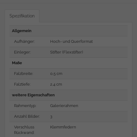
Spezifikation
Allgemein
Aufhänger:
Hoch- und Querformat
Einleger:
Stifter (Flexstifter)
Maße
Falzbreite:
0,5 cm
Falztiefe:
2,4 cm
weitere Eigenschaften
Rahmentyp:
Galerierahmen
Anzahl Bilder:
3
Verschluss
Klemmfedern
Rückwand: