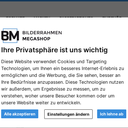
FORMATE
MARKEN
PASSEPARTOUTS
ZUBEHÖR
Ihre Privatsphäre ist uns wichtig
Diese Website verwendet Cookies und Targeting
Technologien, um Ihnen ein besseres Internet-Erlebnis zu
Holzrahmen Essential 30x40 cm | Weiß 
ermöglichen und die Werbung, die Sie sehen, besser an
mm)
Ihre Bedürfnisse anzupassen. Diese Technologien nutzen
wir außerdem, um Ergebnisse zu messen, um zu
Artikelnummer: NIE-4830005
verstehen, woher unsere Besucher kommen oder um
unsere Website weiter zu entwickeln.
Format:
30x40 cm
Weiter
Alle akzeptieren
Ich lehne ab
Einstellungen ändern
Farbe: