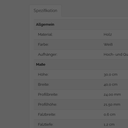
Spezifikation
Allgemein
Material:
Holz
Farbe:
Weiß
Aufhänger:
Hoch- und Qu
Maße
Höhe:
30,0 cm
Breite:
40,0 cm
Profilbreite:
24,00 mm
Profilhöhe:
21,50 mm
Falzbreite:
0,6 cm
Falztiefe:
1,2 cm