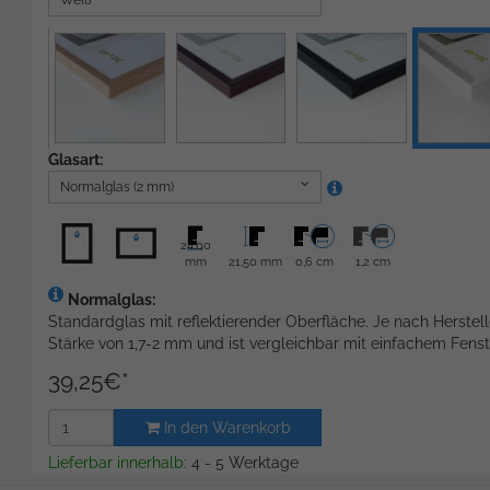
Weiß
Glasart:
Normalglas (2 mm)
24,00
mm
21,50 mm
0,6 cm
1,2 cm
Normalglas:
Standardglas mit reflektierender Oberfläche. Je nach Herstell
Stärke von 1,7-2 mm und ist vergleichbar mit einfachem Fenst
39,25
€
*
In den Warenkorb
Lieferbar innerhalb:
4 - 5 Werktage