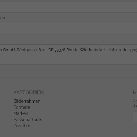
men
gn GmbH, Röntgenstr. 8-12, DE 33378 Rheda-Wiedenbrück,
nielsen-desig
KATEGORIEN
N
Di
Bilderrahmen
da
Formate
Marken
Ne
Passepartouts
Zubehör