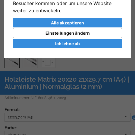
Besucher kommen oder um unsere Website
Zurück
We
weiter zu entwickeln.
Alle akzeptieren
Einstellungen ändern
Ich lehne ab
Holzleiste Matrix 20x20 21x29,7 cm (A4) |
Aluminium | Normalglas (2 mm)
Artikelnummer: NIE-6008-46-1-21029
Format:
21x29,7 cm (A4)
Farbe: