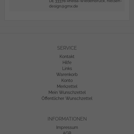
DE 33378 Rheda-Wiedenbrück,
nielsen-
design@gmx.de
SERVICE
Kontakt
Hilfe
Links
Warenkorb
Konto
Merkzettel
Mein Wunschzettel
Öffentlicher Wunschzettel
INFORMATIONEN
Impressum
AGB