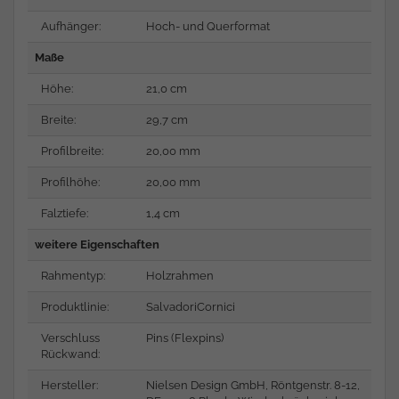
Aufhänger:
Hoch- und Querformat
Maße
Höhe:
21,0 cm
Breite:
29,7 cm
Profilbreite:
20,00 mm
Profilhöhe:
20,00 mm
Falztiefe:
1,4 cm
weitere Eigenschaften
Rahmentyp:
Holzrahmen
Produktlinie:
SalvadoriCornici
Verschluss
Pins (Flexpins)
Rückwand:
Hersteller:
Nielsen Design GmbH, Röntgenstr. 8-12,