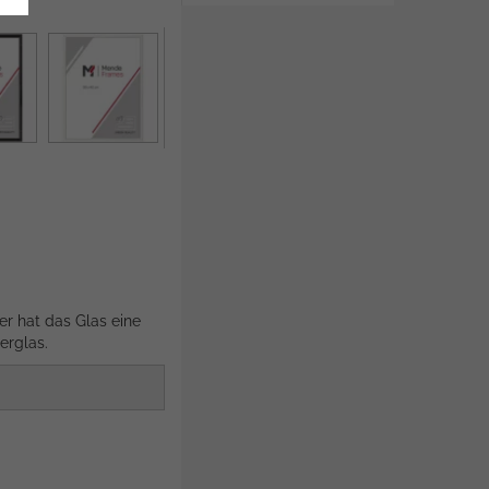
er hat das Glas eine
erglas.