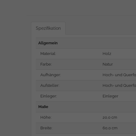
Spezifikation
Allgemein
Material:
Holz
Farbe:
Natur
Aufhänger:
Hoch- und Querf
Aufsteller:
Hoch- und Querf
Einleger:
Einleger
Maße
Höhe:
20,0 cm
Breite:
60,0 cm