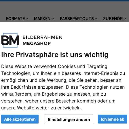
FORMATE
MARKEN
PASSEPARTOUTS
ZUBEHÖR
Ihre Privatsphäre ist uns wichtig
Diese Website verwendet Cookies und Targeting
Technologien, um Ihnen ein besseres Internet-Erlebnis zu
Holz-Bilderrahmen Kota 20x60 cm | Nat
ermöglichen und die Werbung, die Sie sehen, besser an
Normalglas (2 mm)
Ihre Bedürfnisse anzupassen. Diese Technologien nutzen
wir außerdem, um Ergebnisse zu messen, um zu
Artikelnummer: FDM-G011-1-2060
verstehen, woher unsere Besucher kommen oder um
Format:
unsere Website weiter zu entwickeln.
20x60 cm
Weiter
Alle akzeptieren
Ich lehne ab
Einstellungen ändern
Farbe: