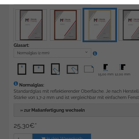
Natur
Glasart:
Normalglas (2 mm)
15,00 mm
12,00 mm
Normalglas:
Standardglas mit reflektierender Oberfläche. Je nach Herstell
Stärke von 1,7-2 mm und ist vergleichbar mit einfachem Fenst
» zur Maßanfertigung wechseln
25,30
€
*
In den Warenkorb