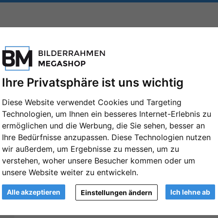
FORMATE
MARKEN
PASSEPARTOUTS
ZUBEHÖR
errahmen Jägala
Ihre Privatsphäre ist uns wichtig
Diese Website verwendet Cookies und Targeting
Technologien, um Ihnen ein besseres Internet-Erlebnis zu
ermöglichen und die Werbung, die Sie sehen, besser an
Holz-Bilderrahmen Jägala 10x13 cm | We
Ihre Bedürfnisse anzupassen. Diese Technologien nutzen
Artikelnummer: FDM-H430-001-010013S
wir außerdem, um Ergebnisse zu messen, um zu
verstehen, woher unsere Besucher kommen oder um
Format:
unsere Website weiter zu entwickeln.
10x13 cm
Weiter
Alle akzeptieren
Ich lehne ab
Einstellungen ändern
Farbe:
Weiß