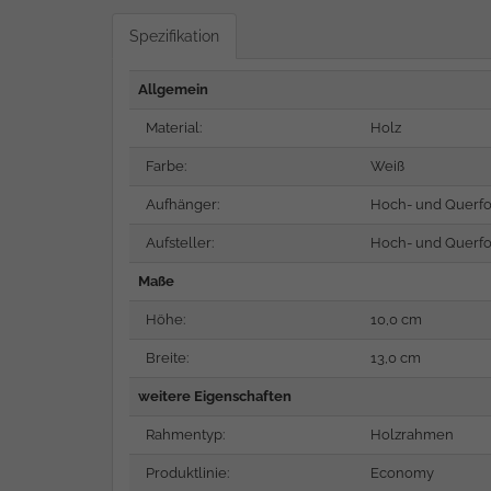
Spezifikation
Allgemein
Material:
Holz
Farbe:
Weiß
Aufhänger:
Hoch- und Querf
Aufsteller:
Hoch- und Querf
Maße
Höhe:
10,0 cm
Breite:
13,0 cm
weitere Eigenschaften
Rahmentyp:
Holzrahmen
Produktlinie:
Economy