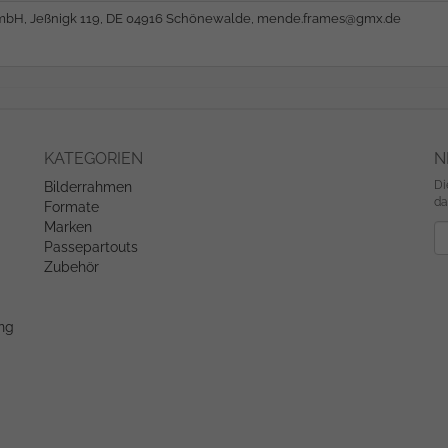
bH, Jeßnigk 119, DE 04916 Schönewalde,
mende.frames@gmx.de
KATEGORIEN
N
Di
Bilderrahmen
da
Formate
Marken
Ne
Passepartouts
Zubehör
ung