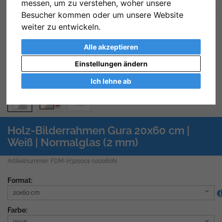
messen, um zu verstehen, woher unsere
Zurück
We
Besucher kommen oder um unsere Website
weiter zu entwickeln.
Alle akzeptieren
Einstellungen ändern
Ich lehne ab
Holz-Bilderrahmen Gura 20x60 cm |
Weiß | Normalglas (2 mm)
Artikelnummer: FDM-H320001-020060N
Format:
20x60 cm
Farbe: