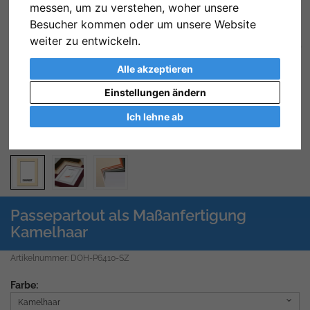
messen, um zu verstehen, woher unsere
Besucher kommen oder um unsere Website
weiter zu entwickeln.
Zurück
We
Alle akzeptieren
Einstellungen ändern
Ich lehne ab
Passepartout als Maßanfertigung
Kamelhaar
Artikelnummer: DOH-P6410-SZ
Farbe:
Kamelhaar