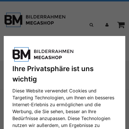
Toggle
Menü
navigation
Sie sind hier:
Passepartouts
Maßanfertigung
Ihre Privatsphäre ist uns
Passepartout als Maßanfertigung
wichtig
Zur Übersicht
Diese Website verwendet Cookies und
Targeting Technologien, um Ihnen ein besseres
Bilder
Vorschau
Internet-Erlebnis zu ermöglichen und die
Werbung, die Sie sehen, besser an Ihre
Bedürfnisse anzupassen. Diese Technologien
nutzen wir außerdem, um Ergebnisse zu