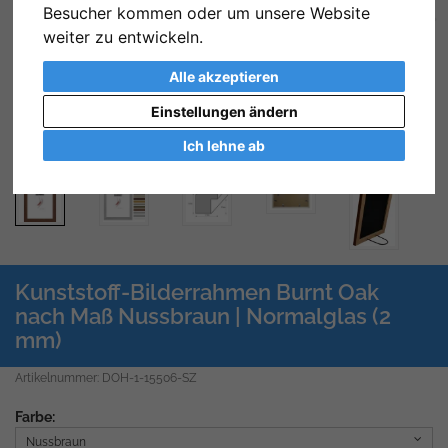
Besucher kommen oder um unsere Website
Zurück
We
weiter zu entwickeln.
Alle akzeptieren
Einstellungen ändern
Ich lehne ab
Kunststoff-Bilderrahmen Burnt Oak
nach Maß Nussbraun | Normalglas (2
mm)
Artikelnummer: DOH-1-15506-SZ
Farbe:
Nussbraun