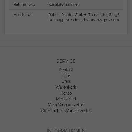
Rahmentyp:
Kunststoffrahmen
Hersteller:
Robert Richter GmbH, Tharandter Str. 38,
DE 01159 Dresden,
doehnert@gmx.com
SERVICE
Kontakt
Hilfe
Links
Warenkorb
Konto
Merkzettel
Mein Wunschzettel
Öffentlicher Wunschzettel
INFORMATIONEN