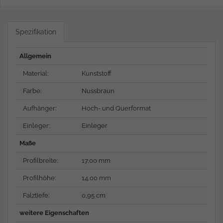
Spezifikation
Allgemein
Material:
Kunststoff
Farbe:
Nussbraun
Aufhänger:
Hoch- und Querformat
Einleger:
Einleger
Maße
Profilbreite:
17,00 mm
Profilhöhe:
14,00 mm
Falztiefe:
0,95 cm
weitere Eigenschaften