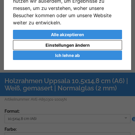
nutzen wir außerdem, um Ergebnisse zu
Zurück
We
messen, um zu verstehen, woher unsere
Besucher kommen oder um unsere Website
weiter zu entwickeln.
Alle akzeptieren
Einstellungen ändern
Ich lehne ab
Previous
Next
Holzrahmen Uppsala 10,5x14,8 cm (A6) |
Weiß, gemasert | Normalglas (2 mm)
Artikelnummer: AVE-A850301-10015N
Format:
10,5x14,8 cm (A6)
Farbe: