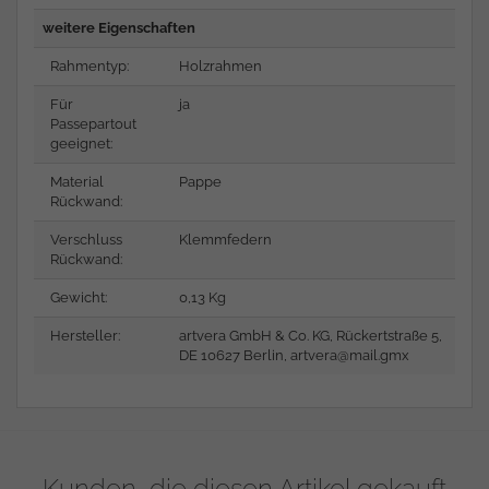
weitere Eigenschaften
Rahmentyp:
Holzrahmen
Für
ja
Passepartout
geeignet:
Material
Pappe
Rückwand:
Verschluss
Klemmfedern
Rückwand:
Gewicht:
0,13 Kg
Hersteller:
artvera GmbH & Co. KG, Rückertstraße 5,
DE 10627 Berlin,
artvera@mail.gmx
Kunden, die diesen Artikel gekauft