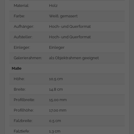
Material:
Holz
Farbe:
Weiß, gemasert
Aufhänger:
Hoch- und Querformat
Aufsteller:
Hoch- und Querformat
Einleger:
Einleger
Galerierahmen:
als Objektrahmen geeignet
Maße
Höhe:
10,5 cm
Breite:
14,8 cm
Profilbreite:
15,00 mm
Profilhöhe:
17,00 mm
Falzbreite:
0,5 cm
Falztiefe:
1,3 cm