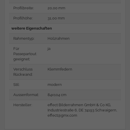
Profilbreite:
20,00 mm
Profilhöhe:
31,00 mm
weitere Eigenschaften
Rahmentyp:
Holzrahmen
Für
ja
Passepartout
geeignet:
Verschluss
Klemmfedern
Rückwand:
Stil:
modern
Aussenformat:
84x104 cm
Hersteller:
effect Bilderrahmen GmbH & Co KG,
Industriestraße 6, DE 74193 Schwaigern,
effect@gmx.com