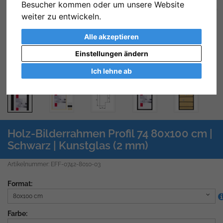
Besucher kommen oder um unsere Website
Zurück
We
weiter zu entwickeln.
Alle akzeptieren
Einstellungen ändern
Ich lehne ab
Holz-Bilderrahmen Profil 74 80x100 cm |
Schwarz | Kunstglas (2 mm)
Artikelnummer: EFF-0742-8010-03
Format:
80x100 cm
Farbe: