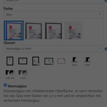
21x28 cm
Farbe:
blau
Glasart:
Normalglas (2 mm)
16,00
16,00
mm
mm
0,6 cm
1 cm
Normalglas:
Standardglas mit reflektierender Oberfläche. Je nach Hersteller
hat das Glas eine Stärke von 1,7-2 mm und ist vergleichbar mit
einfachem Fensterglas.