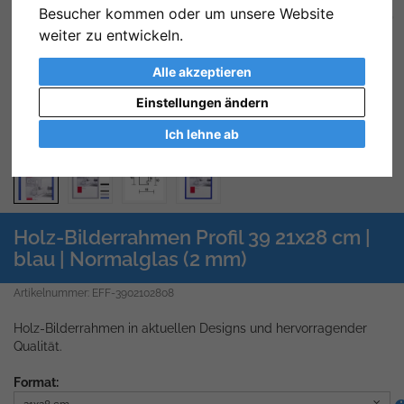
Besucher kommen oder um unsere Website
Zurück
We
weiter zu entwickeln.
Alle akzeptieren
Einstellungen ändern
Ich lehne ab
Holz-Bilderrahmen Profil 39 21x28 cm |
blau | Normalglas (2 mm)
Artikelnummer: EFF-3902102808
Holz-Bilderrahmen in aktuellen Designs und hervorragender
Qualität.
Format: