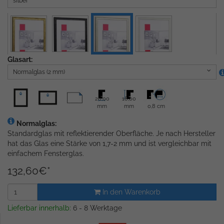
silber
Glasart:
Normalglas (2 mm)
20,00
18,00
mm
mm
0,8 cm
Normalglas:
Standardglas mit reflektierender Oberfläche. Je nach Hersteller
hat das Glas eine Stärke von 1,7-2 mm und ist vergleichbar mit
einfachem Fensterglas.
132,60
€
*
In den Warenkorb
Lieferbar innerhalb:
6 - 8 Werktage