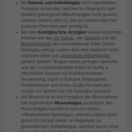
Bei
Normal- und Antireflexglas
wird sogenanntes
Floatglas verwendet, welches im Gegensatz zum
deutlich günstigeren Maschinenglas nicht gewellt,
sondern äußerst plan ist. Das ist insbesondere bei
größeren Formaten sehr wichtig ist.
Bei dem
Kunstglas bzw. Acrylglas
spielen allgemein
Kriterien wie der
UV-Schutz
, das
Gewicht
und die
Bruchsicherheit
eine entscheidende Rolle. Dieses
Kunstglas verfügt zudem über eine mattierte Seite
und kann daher auc
optional als Antireflexglas
genutzt werden. Wegen seines geringen Gewichts
und der Unzerbrechlichkeit findet es häufig in
öffentlichen Räumen mit Publikumsverkehr
Verwendung, bspw. in Schulen, Kindergärten,
Krankenhäuser und Ämter. Große Formate über
70x100 cm werden nur mit Kunstglas bestückt.
Auf Wunsch ist es auch möglich, die Bilderrahmen
mit sogenannten
Museumsglas
zu fertigen. Bei
Museumsglas handelt es sich um nahezu
reflexionsfreies Spezialglas, welches zudem einen
guten UV-Schutz bietet. Im Gegensatz zu
gewöhnlichem Antireflexglas, welches durch seine