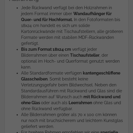
Jede Rückwand verfügt bei den Holzrahmen in
jedem Format immer über
Wandaufhänger für
Quer- und für Hochformat.
In den Fotoformaten bis
18x24 cm handelt es sich um solide
Kartonrückwände mit Tischaufstellern, alle größeren
Formate werden mit stabilen MDF-Rückwänden
gefertigt.
Bis zum Format 18x24 cm
verfügt jeder
Bilderrahmen über einen
Tischaufsteller
, der
optional im Hoch- und Querformat genutzt werden
kann.
Alle Standardformate verfügen
kantengeschliffene
Glasscheiben
. Somit besteht keine
Verletzungsgefahr beim Bildwechsel. Neben den
Standardausführen mit Rückwand und Glas sind die
Bilderrahmen auf Wunsch auch
mit Rückwand und
ohne Glas
oder auch als
Leerrahmen
ohne Glas und
ohne Rückwand verfügbar.
Alle Bilderrahmen größer als 70 x 100 cm können
nur noch mit bruchsicherem und leichtem Kunstglas
geliefert werden.
Für breitere Rahmen empfehlen wir eine
spezielle