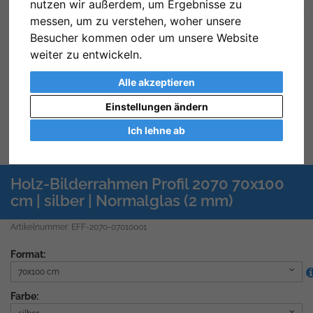
nutzen wir außerdem, um Ergebnisse zu
Zurück
We
messen, um zu verstehen, woher unsere
Besucher kommen oder um unsere Website
weiter zu entwickeln.
Alle akzeptieren
Einstellungen ändern
Ich lehne ab
Holz-Bilderrahmen Profil 2070 70x100
cm | silber | Normalglas (2 mm)
Artikelnummer: EFF-2070-07010001
Format:
70x100 cm
Farbe: