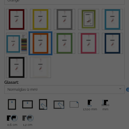
Orange
Glasart:
Normalglas (2 mm)
18,00
17,00 mm
mm
0,6 cm
1,2 cm