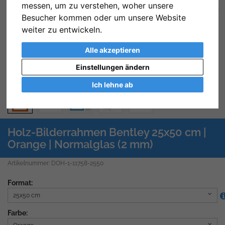
messen, um zu verstehen, woher unsere
Zurück
We
Besucher kommen oder um unsere Website
weiter zu entwickeln.
Alle akzeptieren
Einstellungen ändern
Ich lehne ab
Holz-Bilderrahmen Bentley 25x50 cm |
Orange | Normalglas (2 mm)
Artikelnummer: DOH-1-11758-2550
Format:
25x50 cm
Farbe: