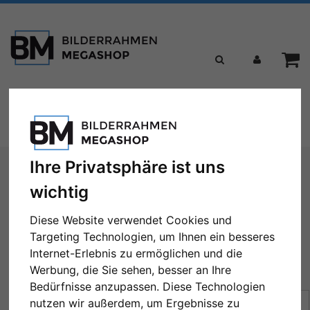
Toggle
Menü
navigation
Sie sind hier:
Formate
28x35 cm
Ihre Privatsphäre ist uns
wichtig
28x35 cm
Diese Website verwendet Cookies und
Targeting Technologien, um Ihnen ein besseres
Internet-Erlebnis zu ermöglichen und die
Werbung, die Sie sehen, besser an Ihre
← Zurück
1
...
7
8
9
...
18
Weiter →
Bedürfnisse anzupassen. Diese Technologien
Sortierung:
Preis
nutzen wir außerdem, um Ergebnisse zu