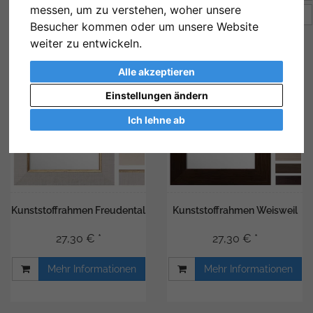
messen, um zu verstehen, woher unsere
Artikel pro Seite
12
Besucher kommen oder um unsere Website
weiter zu entwickeln.
Alle akzeptieren
Einstellungen ändern
Ich lehne ab
Kunststoffrahmen Freudental
Kunststoffrahmen Weisweil
27,30 € *
27,30 € *
Mehr Informationen
Mehr Informationen