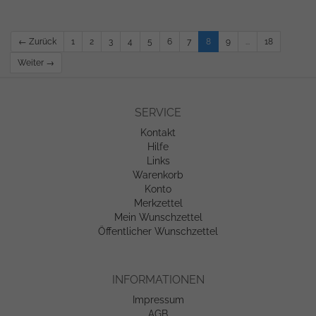
← Zurück
1
2
3
4
5
6
7
8
9
...
18
Weiter →
SERVICE
Kontakt
Hilfe
Links
Warenkorb
Konto
Merkzettel
Mein Wunschzettel
Öffentlicher Wunschzettel
INFORMATIONEN
Impressum
AGB