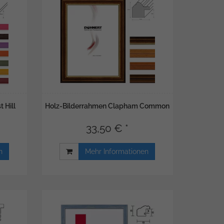
 Hill
Holz-Bilderrahmen Clapham Common
33,50 € *
n
Mehr Informationen