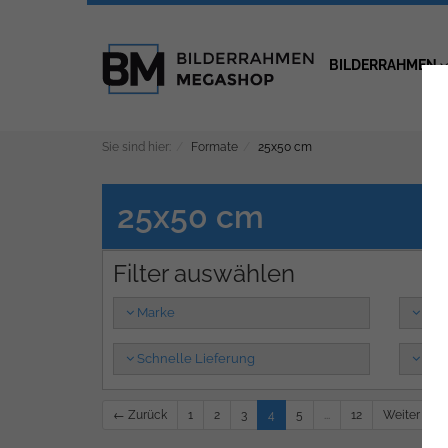
BILDERRAHMEN
Sie sind hier:
Formate
25x50 cm
25x50 cm
Marke
Far
Schnelle Lieferung
Prof
← Zurück
1
2
3
4
5
...
12
Weiter →