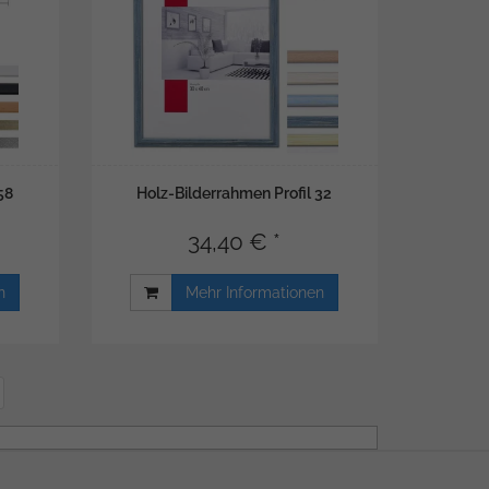
58
Holz-Bilderrahmen Profil 32
34,40 € *
n
Mehr Informationen