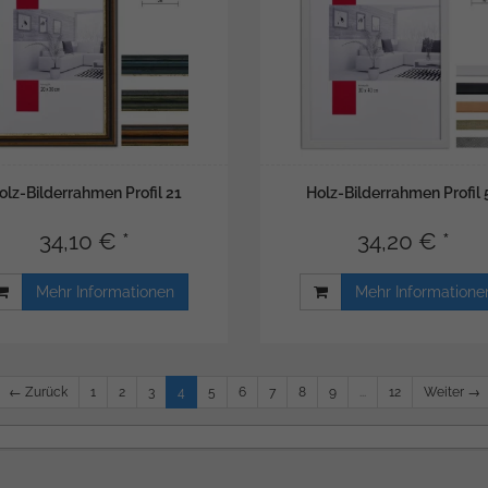
olz-Bilderrahmen Profil 21
Holz-Bilderrahmen Profil 
34,10 € *
34,20 € *
Mehr Informationen
Mehr Informatione
← Zurück
1
2
3
4
5
6
7
8
9
...
12
Weiter →