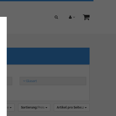
Glasart
alerie
Sortierung:
Preis
Artikel pro Seite
12