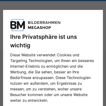
Ihre Privatsphäre ist uns
Toggle
Menü
navigation
wichtig
Sie sind hier:
Benutzer geblockt
Diese Website verwendet Cookies und
Benutzer geblockt
Targeting Technologien, um Ihnen ein besseres
Internet-Erlebnis zu ermöglichen und die
Werbung, die Sie sehen, besser an Ihre
Der Zugang wurde Ihnen verweigert!
Bedürfnisse anzupassen. Diese Technologien
nutzen wir außerdem, um Ergebnisse zu
messen, um zu verstehen, woher unsere
Besucher kommen oder um unsere Website
weiter zu entwickeln.
SERVICE