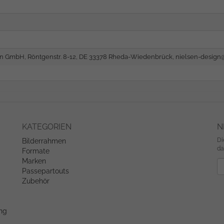
gn GmbH, Röntgenstr. 8-12, DE 33378 Rheda-Wiedenbrück,
nielsen-desig
KATEGORIEN
N
Di
Bilderrahmen
da
Formate
Marken
Ne
Passepartouts
Zubehör
ung