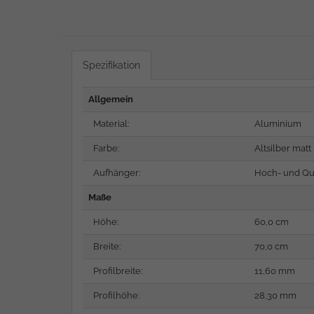
Spezifikation
Allgemein
Material:
Aluminium
Farbe:
Altsilber matt
Aufhänger:
Hoch- und Qu
Maße
Höhe:
60,0 cm
Breite:
70,0 cm
Profilbreite:
11,60 mm
Profilhöhe:
28,30 mm