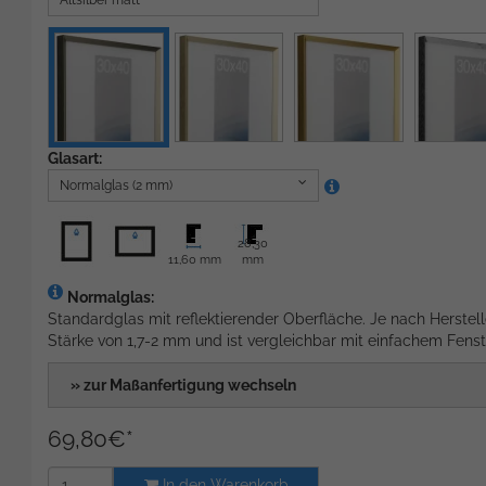
Altsilber matt
Glasart:
Normalglas (2 mm)
28,30
11,60 mm
mm
Normalglas:
Standardglas mit reflektierender Oberfläche. Je nach Herstell
Stärke von 1,7-2 mm und ist vergleichbar mit einfachem Fenst
» zur Maßanfertigung wechseln
69,80
€
*
In den Warenkorb