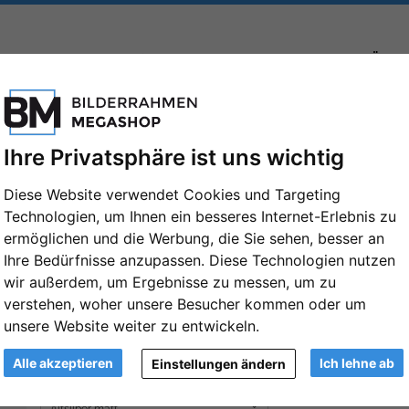
FORMATE
MARKEN
PASSEPARTOUTS
ZUBEHÖR
Ihre Privatsphäre ist uns wichtig
Diese Website verwendet Cookies und Targeting
Technologien, um Ihnen ein besseres Internet-Erlebnis zu
Alu-Bilderrahmen Wega 60x70 cm | Alts
ermöglichen und die Werbung, die Sie sehen, besser an
Normalglas (2 mm)
Ihre Bedürfnisse anzupassen. Diese Technologien nutzen
wir außerdem, um Ergebnisse zu messen, um zu
Artikelnummer: DEH-173N2-025-ALTS
verstehen, woher unsere Besucher kommen oder um
unsere Website weiter zu entwickeln.
Format:
60x70 cm
Weiter
Alle akzeptieren
Ich lehne ab
Einstellungen ändern
Farbe: