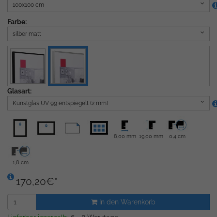
100x100 cm
Farbe:
silber matt
Glasart:
Kunstglas UV 99 entspiegelt (2 mm)
8,00 mm
19,00 mm
0,4 cm
1,8 cm
170,20
€
*
In den Warenkorb