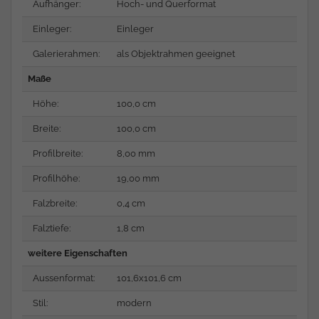
Aufhänger:
Hoch- und Querformat
Einleger:
Einleger
Galerierahmen:
als Objektrahmen geeignet
Maße
Höhe:
100,0 cm
Breite:
100,0 cm
Profilbreite:
8,00 mm
Profilhöhe:
19,00 mm
Falzbreite:
0,4 cm
Falztiefe:
1,8 cm
weitere Eigenschaften
Aussenformat:
101,6x101,6 cm
Stil:
modern