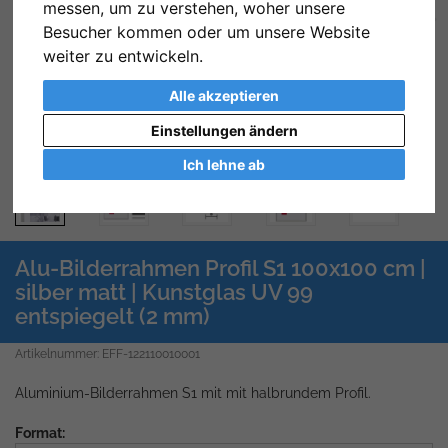
messen, um zu verstehen, woher unsere
Zurück
We
Besucher kommen oder um unsere Website
weiter zu entwickeln.
Alle akzeptieren
Einstellungen ändern
Ich lehne ab
Alu-Bilderrahmen Profil S1 100x100 cm |
silber matt | Kunstglas UV 99
entspiegelt (2 mm)
Artikelnummer: EFF-122110010001
Aluminium-Bilderrahmen S1 mit mit halbrundem Profil.
Format: