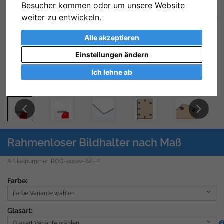
Besucher kommen oder um unsere Website
weiter zu entwickeln.
Zurück
We
Alle akzeptieren
Einstellungen ändern
Ich lehne ab
Previous
Next
Rahmenloser Bildhalter nach Maß
Artikelnummer: ROG-00022-SZ-H
Farbe:
Farbe Variante wählen
Glasart:
Glasart Variante wählen