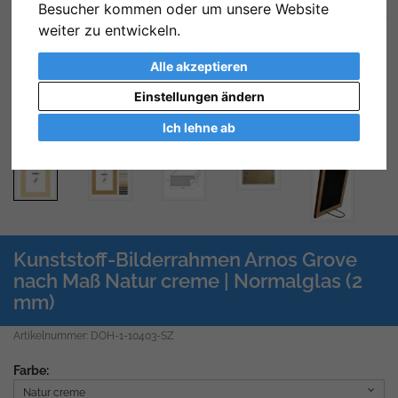
Besucher kommen oder um unsere Website
Zurück
We
weiter zu entwickeln.
Alle akzeptieren
Einstellungen ändern
Ich lehne ab
Kunststoff-Bilderrahmen Arnos Grove
nach Maß Natur creme | Normalglas (2
mm)
Artikelnummer: DOH-1-10403-SZ
Farbe:
Natur creme