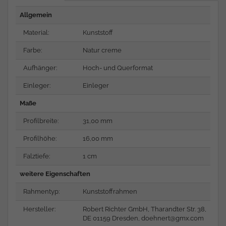
Allgemein
Material:
Kunststoff
Farbe:
Natur creme
Aufhänger:
Hoch- und Querformat
Einleger:
Einleger
Maße
Profilbreite:
31,00 mm
Profilhöhe:
16,00 mm
Falztiefe:
1 cm
weitere Eigenschaften
Rahmentyp:
Kunststoffrahmen
Hersteller:
Robert Richter GmbH, Tharandter Str. 38,
DE 01159 Dresden,
doehnert@gmx.com