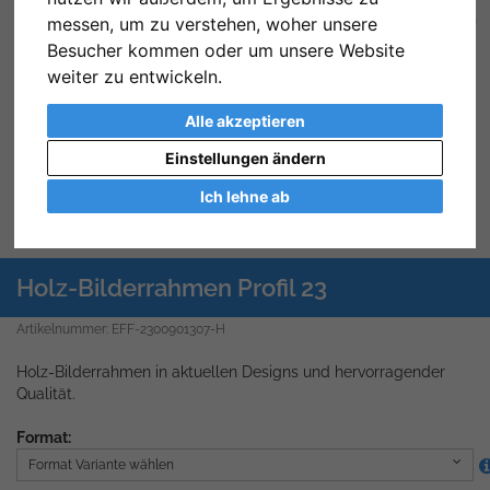
messen, um zu verstehen, woher unsere
Zurück
We
Besucher kommen oder um unsere Website
weiter zu entwickeln.
Alle akzeptieren
Einstellungen ändern
Ich lehne ab
Holz-Bilderrahmen Profil 23
Artikelnummer: EFF-2300901307-H
Holz-Bilderrahmen in aktuellen Designs und hervorragender
Qualität.
Format:
Format Variante wählen