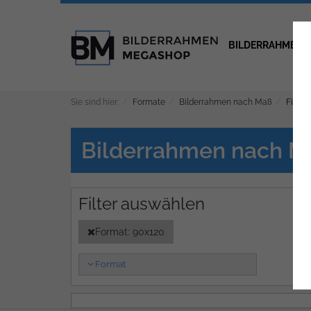
BILDERRAHMEN
Sie sind hier:
Formate
Bilderrahmen nach Maß
Filter
Bilderrahmen nach M
Format: 90x120
Format