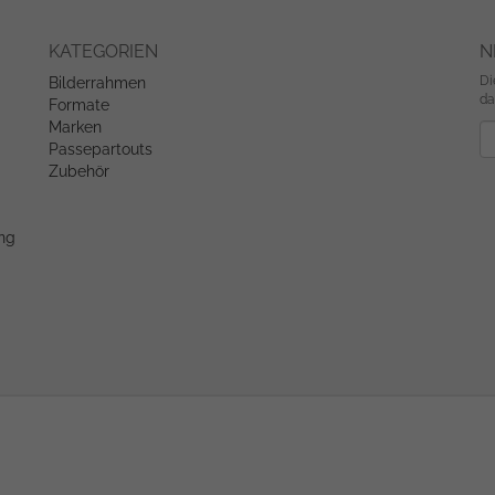
KATEGORIEN
N
Di
Bilderrahmen
da
Formate
Marken
Ne
Passepartouts
Zubehör
ung