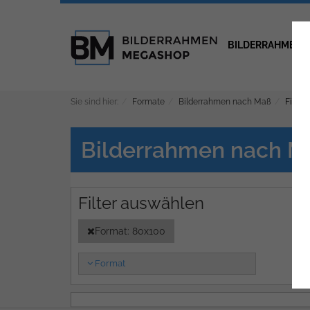
BILDERRAHMEN
Sie sind hier:
Formate
Bilderrahmen nach Maß
Filter
Bilderrahmen nach M
Format: 80x100
Format