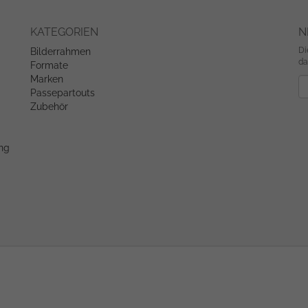
KATEGORIEN
N
Di
Bilderrahmen
da
Formate
Marken
Ne
Passepartouts
Zubehör
ung