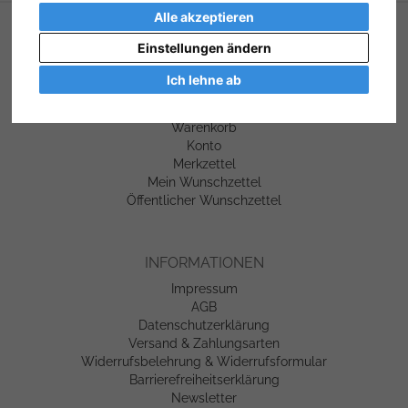
Alle akzeptieren
SERVICE
Einstellungen ändern
Kontakt
Ich lehne ab
Hilfe
Links
Warenkorb
Konto
Merkzettel
Mein Wunschzettel
Öffentlicher Wunschzettel
INFORMATIONEN
Impressum
AGB
Datenschutzerklärung
Versand & Zahlungsarten
Widerrufsbelehrung & Widerrufsformular
Barrierefreiheitserklärung
Newsletter