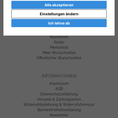
Alle akzeptieren
SERVICE
Einstellungen ändern
Kontakt
Ich lehne ab
Hilfe
Links
Warenkorb
Konto
Merkzettel
Mein Wunschzettel
Öffentlicher Wunschzettel
INFORMATIONEN
Impressum
AGB
Datenschutzerklärung
Versand & Zahlungsarten
Widerrufsbelehrung & Widerrufsformular
Barrierefreiheitserklärung
Newsletter