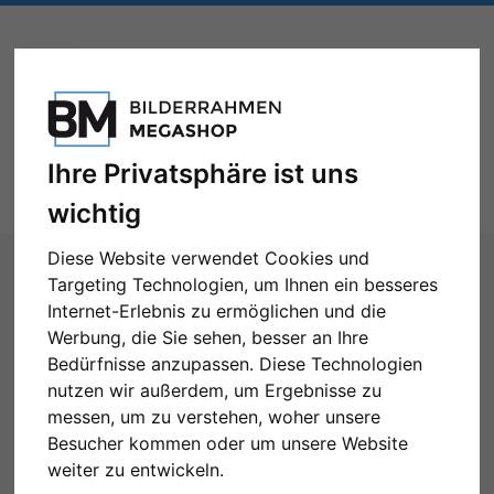
Ihre Privatsphäre ist uns
Toggle
Menü
navigation
wichtig
Sie sind hier:
Formate
Bilderrahmen nach Maß
Diese Website verwendet Cookies und
Filter: Format: 30x60
Targeting Technologien, um Ihnen ein besseres
Internet-Erlebnis zu ermöglichen und die
Bilderrahmen nach Maß
Werbung, die Sie sehen, besser an Ihre
Bedürfnisse anzupassen. Diese Technologien
nutzen wir außerdem, um Ergebnisse zu
messen, um zu verstehen, woher unsere
Besucher kommen oder um unsere Website
Format: 30x60
Alle Filter zurücksetzen
weiter zu entwickeln.