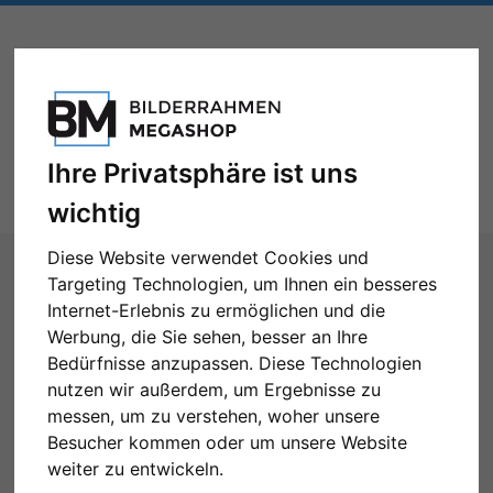
Ihre Privatsphäre ist uns
Toggle
Menü
navigation
wichtig
Sie sind hier:
Formate
Bilderrahmen nach Maß
Diese Website verwendet Cookies und
Filter: Format: 14,8 x 21 cm (A5)
Targeting Technologien, um Ihnen ein besseres
Internet-Erlebnis zu ermöglichen und die
Bilderrahmen nach Maß
Werbung, die Sie sehen, besser an Ihre
Bedürfnisse anzupassen. Diese Technologien
nutzen wir außerdem, um Ergebnisse zu
messen, um zu verstehen, woher unsere
Besucher kommen oder um unsere Website
Format: 14,8 x 21 cm (A5)
Alle Filter zurücksetzen
weiter zu entwickeln.