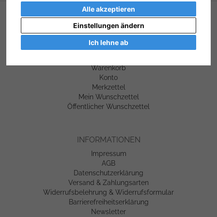
Alle akzeptieren
SERVICE
Einstellungen ändern
Kontakt
Ich lehne ab
Hilfe
Links
Warenkorb
Konto
Merkzettel
Mein Wunschzettel
Öffentlicher Wunschzettel
INFORMATIONEN
Impressum
AGB
Datenschutzerklärung
Versand & Zahlungsarten
Widerrufsbelehrung & Widerrufsformular
Barrierefreiheitserklärung
Newsletter