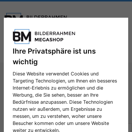
Toggle
Menü
Ihre Privatsphäre ist uns
navigation
wichtig
Sie sind hier:
Formate
70x80 cm
Diese Website verwendet Cookies und
Targeting Technologien, um Ihnen ein besseres
70x80 cm
Internet-Erlebnis zu ermöglichen und die
Werbung, die Sie sehen, besser an Ihre
Bedürfnisse anzupassen. Diese Technologien
nutzen wir außerdem, um Ergebnisse zu
messen, um zu verstehen, woher unsere
← Zurück
1
2
Weiter →
Besucher kommen oder um unsere Website
Sortierung:
Preis
weiter zu entwickeln.