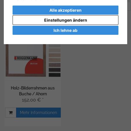
Artikel pro Seite
12
Alle akzeptieren
Einstellungen ändern
Ich lehne ab
Holz-Bilderrahmen aus
Buche / Ahorn
152,00 € *
Mehr Informationen