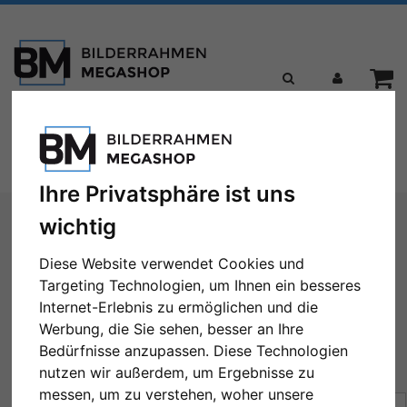
Toggle
Menü
navigation
Ihre Privatsphäre ist uns
Sie sind hier:
Bilderrahmen
Alurahmen
Filter: Format: 55x75
wichtig
Alurahmen
Diese Website verwendet Cookies und
Targeting Technologien, um Ihnen ein besseres
Internet-Erlebnis zu ermöglichen und die
Werbung, die Sie sehen, besser an Ihre
Bedürfnisse anzupassen. Diese Technologien
Format: 55x75
Alle Filter zurücksetzen
nutzen wir außerdem, um Ergebnisse zu
messen, um zu verstehen, woher unsere
Sortierung:
Preis