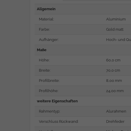
Allgemein
Material:
Aluminium
Farbe:
Gold matt
Aufhänger:
Hoch- und Qu
Maße
Höhe:
60,0 cm
Breite:
70,0 cm
Profilbreite:
8,00 mm
Profilhöhe:
24,00 mm
weitere Eigenschaften
Rahmentyp:
Alurahmen
Verschluss Rückwand:
Drehfeder