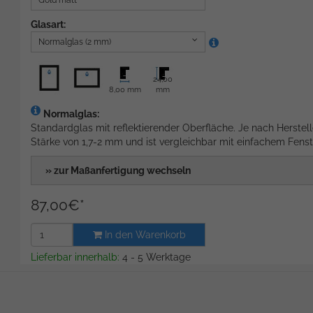
Gold matt
Glasart:
Normalglas (2 mm)
24,00
8,00 mm
mm
Normalglas:
Standardglas mit reflektierender Oberfläche. Je nach Herstell
Stärke von 1,7-2 mm und ist vergleichbar mit einfachem Fenst
» zur Maßanfertigung wechseln
87,00
€
*
In den Warenkorb
Lieferbar innerhalb:
4 - 5 Werktage