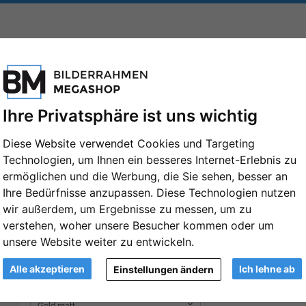
FORMATE
MARKEN
PASSEPARTOUTS
ZUBEHÖR
Ihre Privatsphäre ist uns wichtig
Diese Website verwendet Cookies und Targeting
Technologien, um Ihnen ein besseres Internet-Erlebnis zu
ermöglichen und die Werbung, die Sie sehen, besser an
Alu-Bilderrahmen Vega 60x70 cm | Gold
Ihre Bedürfnisse anzupassen. Diese Technologien nutzen
Normalglas (2 mm)
wir außerdem, um Ergebnisse zu messen, um zu
Artikelnummer: DEH-2N2-025-GOMA
verstehen, woher unsere Besucher kommen oder um
unsere Website weiter zu entwickeln.
Format:
60x70 cm
Alle akzeptieren
Ich lehne ab
Weiter
Einstellungen ändern
Farbe: