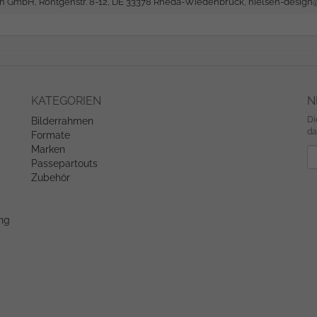
gn GmbH, Röntgenstr. 8-12, DE 33378 Rheda-Wiedenbrück,
nielsen-desig
KATEGORIEN
N
Di
Bilderrahmen
da
Formate
Marken
Ne
Passepartouts
Zubehör
ung